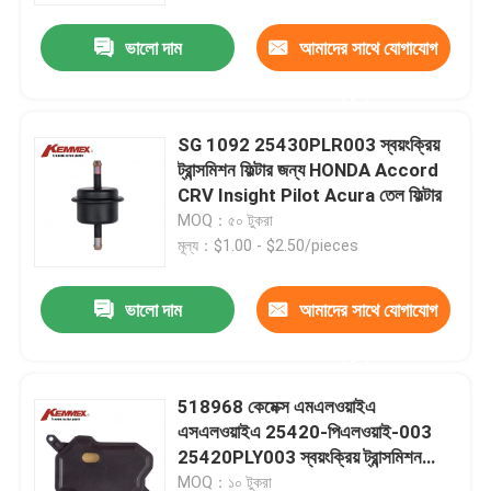
ভালো দাম
আমাদের সাথে যোগাযোগ
করুন
SG 1092 25430PLR003 স্বয়ংক্রিয়
ট্রান্সমিশন ফিল্টার জন্য HONDA Accord
CRV Insight Pilot Acura তেল ফিল্টার
MOQ：৫০ টুকরা
মূল্য：$1.00 - $2.50/pieces
ভালো দাম
আমাদের সাথে যোগাযোগ
বাড়ি
করুন
518968 কেমেক্স এমএলওয়াইএ
পণ্য
এসএলওয়াইএ 25420-পিএলওয়াই-003
25420PLY003 স্বয়ংক্রিয় ট্রান্সমিশন
ফিল্টার কিট হন্ডা সিভিক তেল ফিল্টারের জন্য
আমাদের সম্পর্কে
MOQ：১০ টুকরা