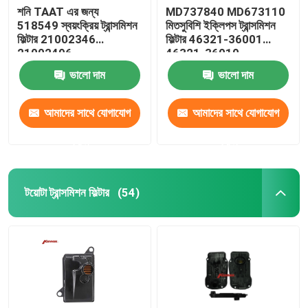
শনি TAAT এর জন্য
MD737840 MD673110
518549 স্বয়ংক্রিয় ট্রান্সমিশন
মিতসুবিশি ইক্লিপস ট্রান্সমিশন
স্টিয়ারিং সাসপেনশন কিট
ফিল্টার 21002346
ফিল্টার 46321-36001
21002496
46321-36010
ইঞ্জিন খুচরা যন্ত্রাংশ
ভালো দাম
ভালো দাম
আমাদের সাথে যোগাযোগ
আমাদের সাথে যোগাযোগ
গাড়ির খুচরা যন্ত্রাংশ
করুন
করুন
টয়োটা ট্রান্সমিশন ফিল্টার
(54)