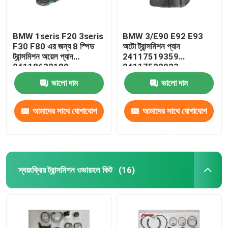
BMW 1seris F20 3seris
BMW 3/E90 E92 E93
F30 F80 এর জন্য 8 স্পিড
অটো ট্রান্সমিশন প্যান
ট্রান্সমিশন অয়েল প্যান
24117519359
24118632189
24117522923
24152333903
ভালো দাম
ভালো দাম
আমাদের সাথে যোগাযোগ
আমাদের সাথে যোগাযোগ
করুন
করুন
স্বয়ংক্রিয় ট্রান্সমিশন ওভারহল কিট
(16)