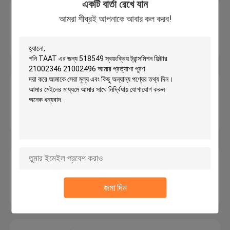
একটি বার্তা রেখে যান
ফোর্ড ট্রান্সমিশন ফিল্টার
আমরা শীঘ্রই আপনাকে আবার কল করব!
অটো সুপার ডিউটি ​​ফোর্ড 5R110 ট্রান্সমিশন ফিল্টার 8C3Z-7A098-
D 8C3Z7A098D
নিসান ট্রান্সমিশন ফিল্টার
RE4F04A নিসান আলটিমা ট্রান্সমিশন ফিল্টার 518938 31728-
85X01 31728-85X0A
মাজদা ট্রান্সমিশন ফিল্টার
ফোর্ড মাজদা ট্রান্সমিশন 4F27E ফিল্টার FN4A-EL 6R5X-
7N155A FNC1-21-500 6E5Z7B155A
জমা দিন