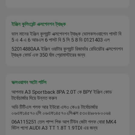
স্টিয়ারিং সাসপেনশন কিট
ইঞ্জিন কুলিংয়েন্ট এক্সপেনশন ট্যাঙ্ক
ইঞ্জিন খুচরা যন্ত্রাংশ
ভাল মানের ইঞ্জিন কুল্যান্ট এক্সপেনশন ট্যাঙ্ক ভোলকসওয়াগেন পাসট বি
5 এ 4 এ 6 আরএস 6 পাসট বি 5 সি 5 8 ডি 0121403 এল
52014880AA ইঞ্জিন ওয়াটার কুল্যান্ট রিজার্ভার রেডিয়েটর এক্সপেনশন
গাড়ির খুচরা যন্ত্রাংশ
ট্যাঙ্ক ফোর্ড এফ 350 র্যাম প্রোমাস্টারের জন্য
ভক্সওয়াগন অটো পার্টস
আপনার A3 Sportback 8PA 2.0T কে BPY ইঞ্জিন কোড
টার্বোচার্জার দিয়ে উন্নত করুন
অডি টিটিএস গলফ আর ইউরো এস৩ কে০৪ টার্বোচার্জার
০৬এফ১৪৫৭০২সি ০৬এফ১৪৫৭০২সিএক্স ৫৩০৪৯৮৮৮০০৬৪
06A115251 তেল পাম্প পিক আপ টিউব জেটা গলফ বোরা MK4
বিটল পলো AUDI A3 TT 1.8T 1.9TDI এর জন্য