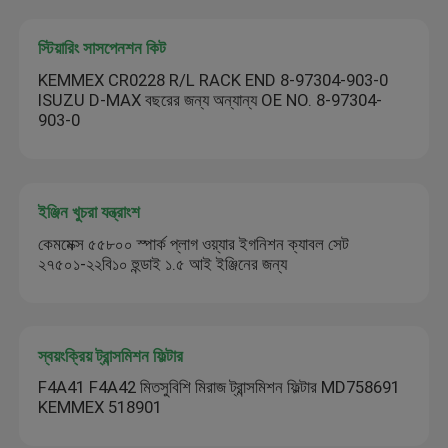
স্টিয়ারিং সাসপেনশন কিট
KEMMEX CR0228 R/L RACK END 8-97304-903-0
ISUZU D-MAX বছরের জন্য অন্যান্য OE NO. 8-97304-
903-0
ইঞ্জিন খুচরা যন্ত্রাংশ
কেমমেক্স ৫৫৮০০ স্পার্ক প্লাগ ওয়্যার ইগনিশন ক্যাবল সেট
২৭৫০১-২২বি১০ হুন্ডাই ১.৫ আই ইঞ্জিনের জন্য
স্বয়ংক্রিয় ট্রান্সমিশন ফিল্টার
F4A41 F4A42 মিতসুবিশি মিরাজ ট্রান্সমিশন ফিল্টার MD758691
KEMMEX 518901