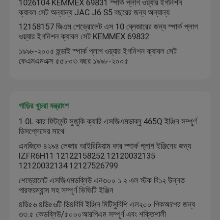
1026104 KEMMEX 69831 স্পার্ক প্লাগ ওয়্যার ইগনিশন
ক্যাবল সেট অন্যান্য JAC J6 S5 বছরের জন্য অন্যান্য
12158157 জিএম শেভ্রোলেট এস 10 ব্লেজারের জন্য স্পার্ক প্লাগ
ওয়্যার ইগনিশন ক্যাবল সেট KEMMEX 69832
১৯৯৮-২০০৫ হুন্ডাই স্পার্ক প্লাগ ওয়্যার ইগনিশন ক্যাবল সেট
কেএমএমএক্স ৫৫৮০৩ বছর ১৯৯৮-২০০৫
গাড়ির খুচরা যন্ত্রাংশ
1.0L কার ফিটমেন্ট সুজুকি ক্যারি এসজিএমডাব্লু 465Q ইঞ্জিন সম্পূর্ণ
ডিসপ্লেসের সাথে
এনজিকে ৪২৯৪ লেজার আইরিডিয়াম কার স্পার্ক প্লাগ ইঞ্জিনের জন্য
IZFR6H11 12122158252 12120032135
12120032134 12127526799
শেভ্রোলেট এসজিএমডব্লিউ এন৩০০ ১.২ এল স্টক বি১২ উন্নত
পারফরম্যান্স সহ সম্পূর্ণ ভিভিটি ইঞ্জিন
৪ডি৫৬ ৪ডি৫৬টি ডি৪বিবি ইঞ্জিন মিটিসুবিশি এল২০০ পিকআপের জন্য
৩৩.৫ কেডব্লিউ/৫০০০আরপিএম সম্পূর্ণ এবং শক্তিশালী