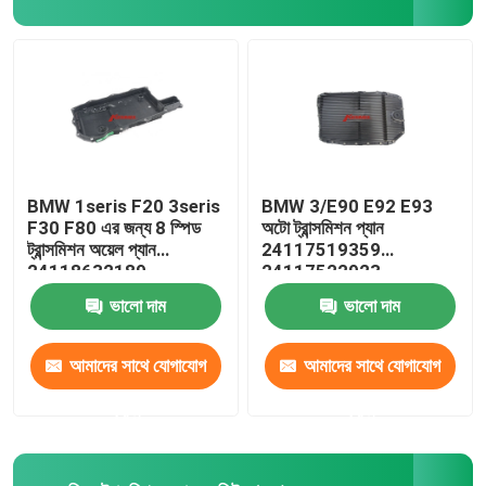
ভক্সওয়াগন অটো পার্টস
ইঞ্জিন ভালভ কভার
গাড়ির সম্প্রসারণ ট্যাংক
BMW 1seris F20 3seris
BMW 3/E90 E92 E93
F30 F80 এর জন্য 8 স্পিড
অটো ট্রান্সমিশন প্যান
ট্রান্সমিশন অয়েল প্যান
24117519359
ট্রান্সমিশন খুচরা যন্ত্রাংশ
24118632189
24117522923
24152333903
ভালো দাম
ভালো দাম
স্টিয়ারিং সাসপেনশন কিট
আমাদের সাথে যোগাযোগ
আমাদের সাথে যোগাযোগ
ইঞ্জিন খুচরা যন্ত্রাংশ
করুন
করুন
গাড়ির খুচরা যন্ত্রাংশ