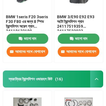
BMW 1seris F20 3seris
BMW 3/E90 E92 E93
F30 F80 এর জন্য 8 স্পিড
অটো ট্রান্সমিশন প্যান
ট্রান্সমিশন অয়েল প্যান
24117519359
24118632189
24117522923
24152333903
ভালো দাম
ভালো দাম
আমাদের সাথে যোগাযোগ
আমাদের সাথে যোগাযোগ
করুন
করুন
স্বয়ংক্রিয় ট্রান্সমিশন ওভারহল কিট
(16)