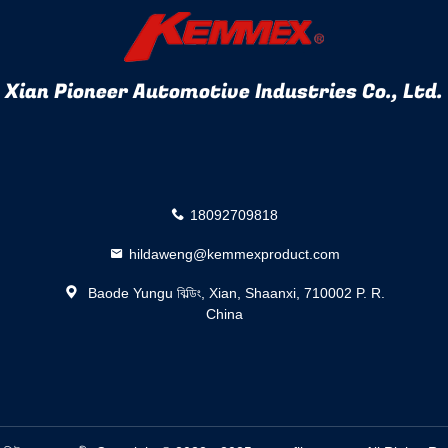
Xian Pioneer Automotive Industries Co., Ltd.
18092709818
hildaweng@kemmexproduct.com
Baode Yungu বিল্ডিং, Xian, Shaanxi, 710002 P. R.
China