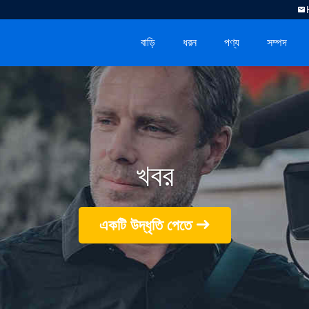
বাড়ি
ধরন
পণ্য
সম্পদ
খবর
একটি উদ্ধৃতি পেতে