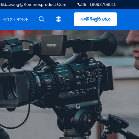
Hildaweng@kemmexproduct.com
86--18092709818
আমাদের সম্পর্কে
একটি উদ্ধৃতি পেতে
描述
描述