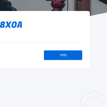
-28X0A
আবার