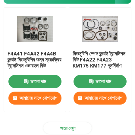
তেল প্যান গ্যাসকেট
স্বয়ংক্রিয় ট্রান্সমিশন ঘর্ষণ কিট
ইঞ্জিন কুলিংয়েন্ট এক্সপেনশন ট্যাঙ্ক
F4A41 F4A42 F4A4B
মিতসুবিশি স্পেস হুন্ডাই ট্রান্সমিশন
হুন্ডাই মিতসুবিশির জন্য স্বয়ংক্রিয়
কিট F4A22 F4A23
ট্রান্সমিশন ওভারহল কিট
KM175 KM177 পুনর্নির্মাণ
ভক্সওয়াগন অটো পার্টস
ভালো দাম
ভালো দাম
ইঞ্জিন ভালভ কভার
আমাদের সাথে যোগাযোগ
আমাদের সাথে যোগাযোগ
গাড়ির সম্প্রসারণ ট্যাংক
করুন
করুন
আরো দেখুন
ট্রান্সমিশন খুচরা যন্ত্রাংশ